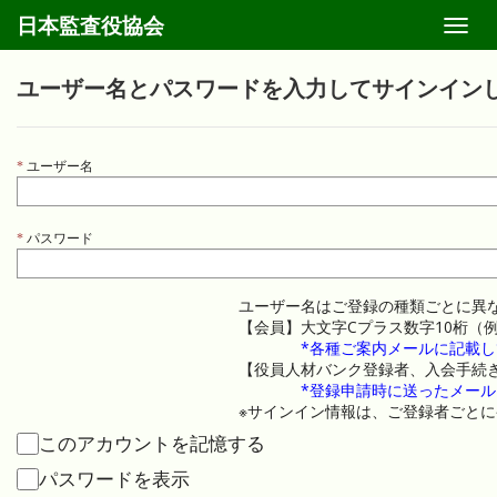
日本監査役協会
Toggl
navig
ユーザー名とパスワードを入力してサインイン
ユーザー名
パスワード
ユーザー名はご登録の種類ごとに異
【会員】大文字Cプラス数字10桁（例：C
*各種ご案内メールに記載し
【役員人材バンク登録者、入会手続
*登録申請時に送ったメールに
※サインイン情報は、ご登録者ごと
このアカウントを記憶する
パスワードを表示