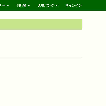
ナー
刊行物
人材バンク
サインイン